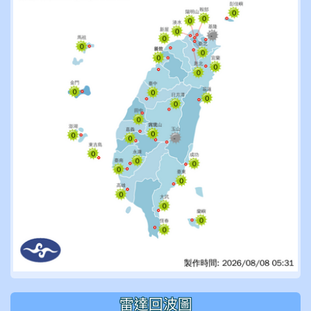
雷達回波圖