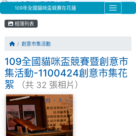
109年全國貓咪盃競賽在花蓮
⏸
相簿列表
回首頁
創意市集活動
109全國貓咪盃競賽暨創意市
集活動-1100424創意市集花
絮
（共 32 張相片）
相簿列表
109全國貓咪盃競賽暨創意市集