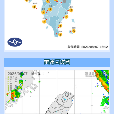
雷達回波圖