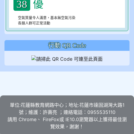
優
38
空氣質量令人滿意，基本無空氣污染
各類人群可正常活動
行動 QR Code
單位:花蓮縣教育網路中心；地址:花蓮市達固湖灣大路1
號；維護：許壽亮 ；連絡電話：0955535110
請用
Chrome
、
FireFox
或 IE10.0瀏覽器以上獲得最佳瀏
覽效果，謝謝！