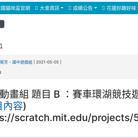
得佈景設定
國貓咪盃官網
大會資訊
成績公告
花蓮好趣好味
息
1
筱芳
-
國中遊戲組
| 2021-05-05 |
8
動畫組 題目 B ：賽車環湖競技
目內容
)
s://scratch.mit.edu/project