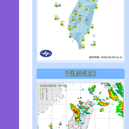
雷達回波圖