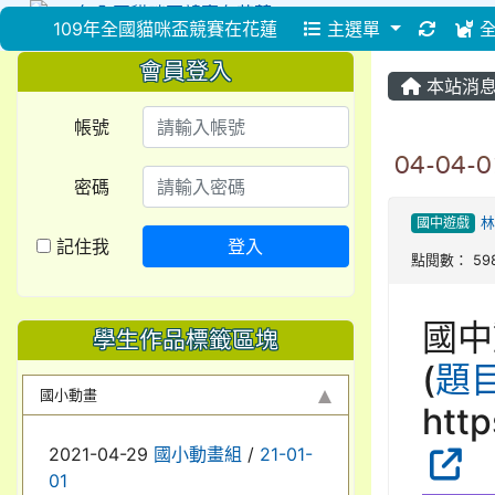
重新取
109年全國貓咪盃競賽在花蓮
主選單
全
會員登入
本站消
帳號
04-04-0
密碼
國中遊戲
林
記住我
登入
點閱數： 59
國中
學生作品標籤區塊
(
題
國小動畫
http
2021-04-29
國小動畫組
/
21-01-
01