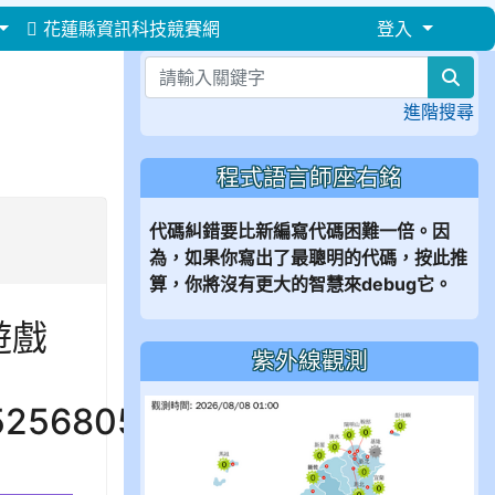
花蓮縣資訊科技競賽網
登入
⏸
sea
進階搜尋
程式語言師座右銘
代碼糾錯要比新編寫代碼困難一倍。因
為，如果你寫出了最聰明的代碼，按此推
算，你將沒有更大的智慧來debug它。
遊戲
紫外線觀測
s/525680596