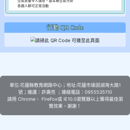
空氣質量令人滿意，基本無空氣污染
各類人群可正常活動
行動 QR Code
單位:花蓮縣教育網路中心；地址:花蓮市達固湖灣大路1
號；維護：許壽亮 ；連絡電話：0955535110
請用
Chrome
、
FireFox
或 IE10.0瀏覽器以上獲得最佳瀏
覽效果，謝謝！