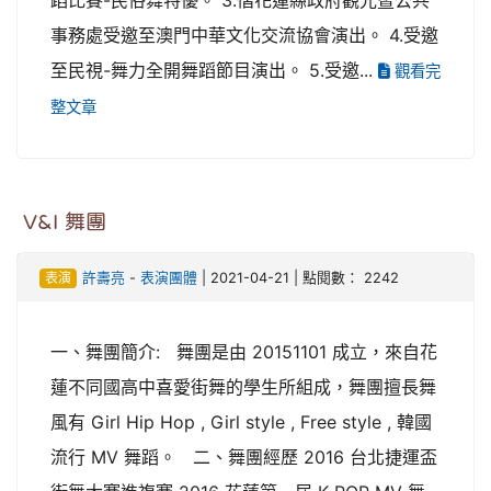
蹈比賽-民俗舞特優。 3.偕花蓮縣政府觀光暨公共
事務處受邀至澳門中華文化交流協會演出。 4.受邀
至民視-舞力全開舞蹈節目演出。 5.受邀...
觀看完
整文章
V&I 舞團
表演
許壽亮
-
表演團體
| 2021-04-21 | 點閱數： 2242
一、舞團簡介: 舞團是由 20151101 成立，來自花
蓮不同國高中喜愛街舞的學生所組成，舞團擅長舞
風有 Girl Hip Hop , Girl style , Free style , 韓國
流行 MV 舞蹈。 二、舞團經歷 2016 台北捷運盃