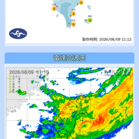
雷達回波圖