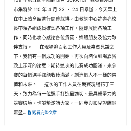
109 年第五屆全國貓咪盃 SCRATCH 競賽暨創意
市集將於 110 年 4 月 23 、 24 日舉辦，今天早上
在中正體育館進行開幕綵排，由教網中心許壽亮校
長帶領各組成員確認各項工作，隨即展開各項工
作，同時也衷心感謝各位貴賓、媒體朋友及協力夥
伴支持。 在現場逾百名工作人員及嘉賓見證之
下，我們有一個成功的開始，再次向諸位到場嘉賓
致上深深的謝意。期待這次的比賽成功圓滿，來參
賽的每個選手都能收穫滿滿，創造個人不一樣的價
值和未來。 這次的工作人員在競賽現場花了三
天，致力為每一位選手打造最適切、最具競爭力的
競賽環境。也誠摯邀請大家，一同參與和見證貓咪
盃暨...
觀看完整文章